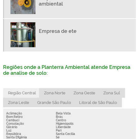
ambiental
AVALIAÇÃO AMBIENTAL PRELIMINAR
AVALIAÇÃO CONFIRMATÓRIA
AVALIAÇÃO PRELIMINAR E INVESTIGAÇÃO CONFIRMATÓRIA
Empresa de ete
CONSULTORIA AMBIENTAL SP CAPITAL
EMPRESA ESPECIALIZADA EM PROJETOS AMBIENTAIS
EMPRESAS DE CONSULTORIA AMBIENTAL EM SÃO PAULO
EMPRESAS DE CONSULTORIA AMBIENTAL SP
Regiões onde a Planterra Ambiental atende Empresa
EMPRESAS DE ESTAÇÃO DE TRATAMENTO DE ÁGUA
de analise de solo:
EMPRESAS TRATAMENTO DE AGUA E ESGOTO
ESTAÇÃO DE TRATAMENTO DE ÁGUA COMPACTA
Região Central
Zona Norte
Zona Oeste
Zona Sul
ESTUDO DE INVESTIGAÇÃO DE PASSIVO AMBIENTAL
Zona Leste
Grande São Paulo
Litoral de São Paulo
INVESTIGAÇÃO E REMEDIAÇÃO DE ÁREAS CONTAMINADAS
Aclimação
Bela Vista
MONITORAMENTO AMBIENTAL POÇOS
Bom Retiro
Brás
Cambuci
Centro
Consolação
Higienópolis
Glicério
Liberdade
Luz
Pari
República
Santa Cecília
Santa Efigênia
Sé