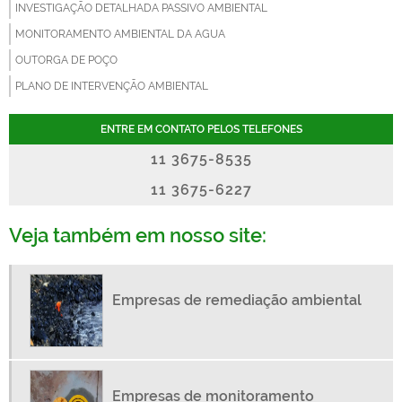
INVESTIGAÇÃO DETALHADA PASSIVO AMBIENTAL
MONITORAMENTO AMBIENTAL DA AGUA
OUTORGA DE POÇO
PLANO DE INTERVENÇÃO AMBIENTAL
PLANOS DE RECUPERAÇÃO DE AREAS DEGRADADAS
ENTRE EM CONTATO PELOS TELEFONES
RELATÓRIO DE IMPACTO SOBRE O MEIO AMBIENTE - RIMA
11 3675-8535
REMEDIAÇÃO AMBIENTAL
11 3675-6227
SISTEMA DE REUSO DE AGUA DA CHUVA
SISTEMA DE REUTILIZAÇÃO DE ÁGUA INDUSTRIAL
Veja também em nosso site:
REMEDIAÇÃO AMBIENTAL SP
SISTEMA DE REUSO DE AGUA
OUTORGA DE POÇO ARTESIANO SP
Empresas de remediação ambiental
OUTORGA DE POÇO ARTESIANO
SISTEMA DE REUTILIZAÇÃO DE ÁGUA
CONSULTORIA E AUDITORIA AMBIENTAL
Empresas de monitoramento
AVALIAÇÃO AMBIENTAL CONFIRMATÓRIA