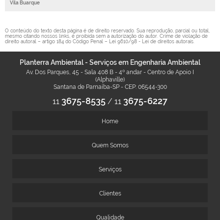
Vila Buarque
O conteúdo do texto desta página é de direito reservado. Sua reprodução, parcial ou total,
mesmo citando nossos links, é proibida sem a autorização do autor. Crime de violação de
direito autoral – artigo 184 do Código Penal –
Lei 9610/98 - Lei de direitos autorais
.
Planterra Ambiental - Serviços em Engenharia Ambiental
Av. Dos Parques, 45 - Sala 408 B - 4º andar - Centro de Apoio I
(Alphaville)
Santana de Parnaíba-SP - CEP: 06544-300
3675-8535
3675-6227
11
/
11
Home
Quem Somos
Serviços
Clientes
Qualidade