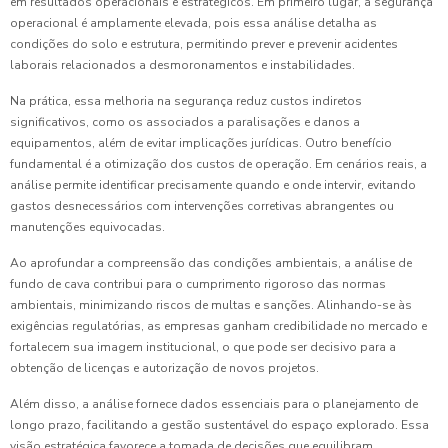
em resultados operacionais e estratégicos. Em primeiro lugar, a segurança
operacional é amplamente elevada, pois essa análise detalha as
condições do solo e estrutura, permitindo prever e prevenir acidentes
laborais relacionados a desmoronamentos e instabilidades.
Na prática, essa melhoria na segurança reduz custos indiretos
significativos, como os associados a paralisações e danos a
equipamentos, além de evitar implicações jurídicas. Outro benefício
fundamental é a otimização dos custos de operação. Em cenários reais, a
análise permite identificar precisamente quando e onde intervir, evitando
gastos desnecessários com intervenções corretivas abrangentes ou
manutenções equivocadas.
Ao aprofundar a compreensão das condições ambientais, a análise de
fundo de cava contribui para o cumprimento rigoroso das normas
ambientais, minimizando riscos de multas e sanções. Alinhando-se às
exigências regulatórias, as empresas ganham credibilidade no mercado e
fortalecem sua imagem institucional, o que pode ser decisivo para a
obtenção de licenças e autorização de novos projetos.
Além disso, a análise fornece dados essenciais para o planejamento de
longo prazo, facilitando a gestão sustentável do espaço explorado. Essa
visão estratégica favorece a tomada de decisões que equilibram